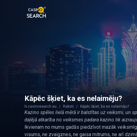
Kāpēc šķiet, ka es nelaimēju?
lv.casinosearch.eu
Raksti
Kāpēc šķiet, ka es nelaimēju?
Kazino spēles lielā mērā ir balstītas uz veiksmi, un s
daļējā atkarība no veiksmes padara kazino tik aizraujo
Ikvienam no mums gadās piedzīvot mazāk veiksmīgas
visums, ne zvaigznes, ne gaisa mitrums, ne arī dzim