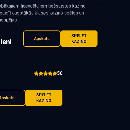
abākajiem licencētajiem tiešsaistes kazino
sagaidīt augstākās klases kazino spēles un
iespējas.
SPĒLĒT
Apskats
ieni
KAZINO
50
SPĒLĒT
Apskats
KAZINO