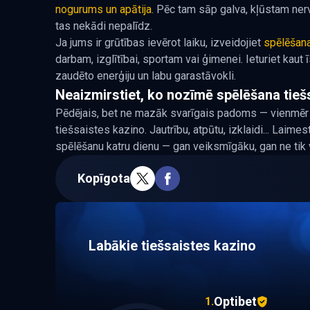
nogurums un apātija
. Pēc tam sāp galva, kļūstam ner
tas nekādi nepalīdz.
Ja jums ir grūtības ievērot laiku, izveidojiet
spēlēšana
darbam, izglītībai, sportam vai ģimenei. Ieturiet kaut
zaudēto enerģiju un labu garastāvokli.
Neaizmirstiet, ko nozīmē spēlēšana tieš
Pēdējais, bet ne mazāk svarīgais padoms — vienmēr 
tiešsaistes kazino. Jautrību, atpūtu, izklaidi... Laime
spēlēšanu katru dienu — gan veiksmīgāku, gan ne tik
Kopīgota
Labākie tiešsaistes kazino
Optibet
1.