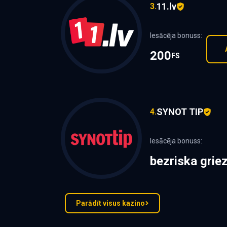
11.lv
3.
Iesācēja bonuss:
200
FS
SYNOT TIP
4.
Iesācēja bonuss:
bezriska griez
Parādīt visus kazino