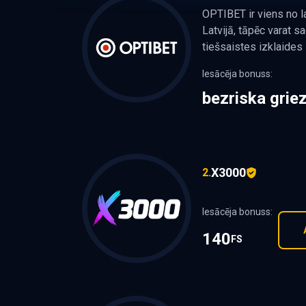
OPTIBET ir viens no l
Latvijā, tāpēc varat 
tiešsaistes izklaides 
Iesācēja bonuss:
bezriska griez
X3000
2.
Iesācēja bonuss:
140
FS