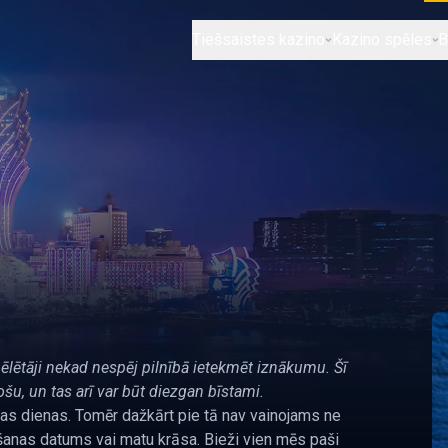
Tiešsaistes kazino
Kazino spēles
B
pēlētāji nekad nespēj pilnībā ietekmēt iznākumu. Šī
šu, un tas arī var būt diezgan bīstami.
 dienas. Tomēr dažkārt pie tā nav vainojams ne
šanas datums vai matu krāsa. Bieži vien mēs paši