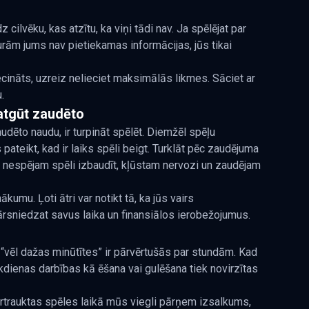
cilvēku, kas atzītu, ka viņi tādi nav. Ja spēlējat par
 kurām jums nav pietiekamas informācijas, jūs tikai
iecināts, uzreiz nelieciet maksimālās likmes. Sāciet ar
.
 atgūt zaudēto
udēto naudu, ir turpināt spēlēt. Diemžēl spēļu
pateikt, kad ir laiks spēli beigt. Turklāt pēc zaudējuma
 nespējam spēli izbaudīt, kļūstam nervozi un zaudējam
umu. Ļoti ātri var notikt tā, ka jūs vairs
pārsniedzat savus laika un finansiālos ierobežojumus.
s “vēl dažas minūtītes” ir pārvērtušās par stundām. Kad
ikdienas darbības kā ēšana vai gulēšana tiek novirzītas
ārtrauktas spēles laikā mūs viegli pārņem izsalkums,