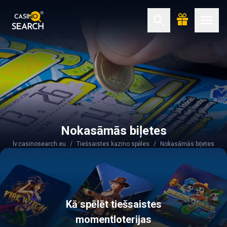
Nokasāmās biļetes
lv.casinosearch.eu
Tiešsaistes kazino spēles
Nokasāmās biļetes
Kā spēlēt tiešsaistes
momentloterijas