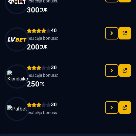
Iesācēja bonuss:
300
EUR
40
Iesācēja bonuss:
200
EUR
30
Iesācēja bonuss:
250
FS
30
Iesācēja bonuss: