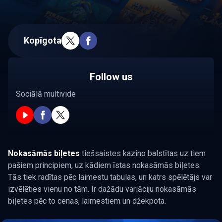
Kopīgota
Follow us
Sociālā multivide
Nokasāmās biļetes
tiešsaistes kazino balstītas uz tiem
pašiem principiem, uz kādiem īstas nokasāmās biļetes.
Tās tiek radītas pēc laimestu tabulas, un katrs spēlētājs var
izvēlēties vienu no tām. Ir dažādu variāciju nokasāmās
biļetes pēc to cenas, laimestiem un džekpota.