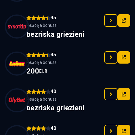
45
Iesācēja bonuss:
bezriska griezieni
45
Iesācēja bonuss:
200
EUR
40
Iesācēja bonuss:
bezriska griezieni
40