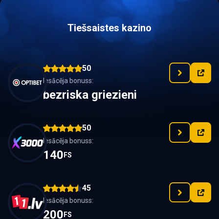
Tiešsaistes kazino
50
Iesācēja bonuss:
bezriska griezieni
50
Iesācēja bonuss:
140
FS
45
Iesācēja bonuss:
200
FS