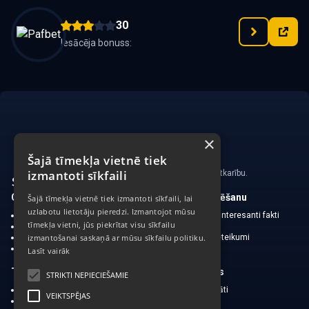
30
Iesācēja bonuss:
×
Šajā tīmekļa vietnē tiek
izmantoti sīkfaili
Brīdinam, ka azartspēles var izraisīt atkarību.
CasinoSearch
Blogs ar spēlēšanu
Šajā tīmekļa vietnē tiek izmantoti sīkfaili, lai
uzlabotu lietotāju pieredzi. Izmantojot mūsu
Informācija par mums
Jaunumi un interesanti fakti
tīmekļa vietni, jūs piekrītat visu sīkfailu
Atbildīga spēlēšana
Ko spēlēt
Konfidencialitātes politika
Padomi un ieteikumi
izmantošanai saskaņā ar mūsu sīkfailu politiku.
Atruna
Noteikumi
Lasīt vairāk
Tiešsaistes kazino
Kazino spēles
STRIKTI NEPIECIEŠAMIE
Iecienītākie TOP kazino
Spēļu automāti
VEIKTSPĒJAS
Kazino bonusi
Rulete