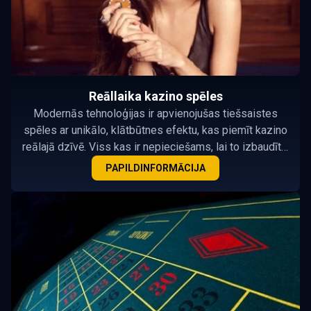
Reāllaika kazino spēles
Modernās tehnoloģijas ir apvienojušas tiešsaistes
spēles ar unikālo, klātbūtnes efektu, kas piemīt kazino
reālajā dzīvē. Viss kas ir nepieciešams, lai to izbaudītu,
ir jūsu dzīvojamā istaba un interneta pieslēgums.
PAPILDINFORMĀCIJA