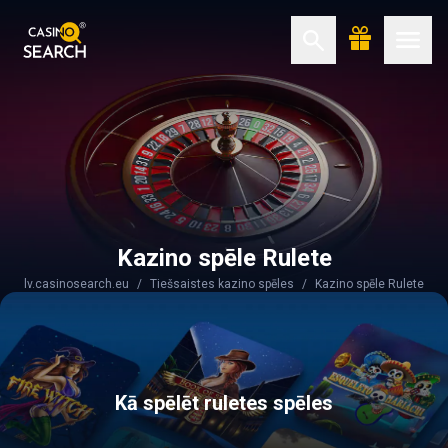
Kazino spēle Rulete
lv.casinosearch.eu
Tiešsaistes kazino spēles
Kazino spēle Rulete
Kā spēlēt ruletes spēles