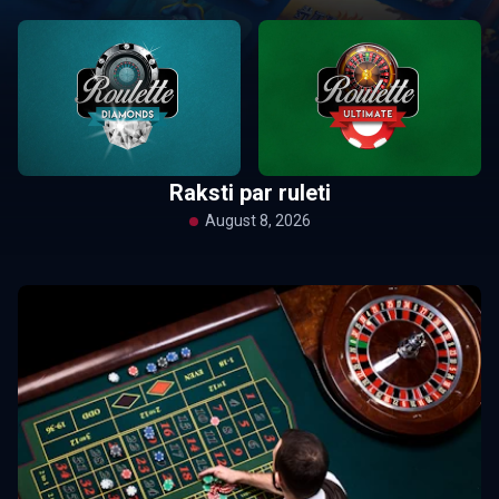
Raksti par ruleti
August 8, 2026