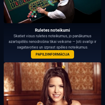
Ruletes noteikumi
Skatiet visus ruletes noteikumus, jo panākumus
azartspēlēs nenodrošina tikai veiksme — ļoti svarīgi ir
sagatavoties un izprast spēles noteikumus.
PAPILDINFORMĀCIJA