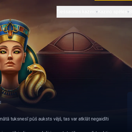
Tiešsaistes kazino
Kazino spēles
B
d
tā tuksnesī pūš auksts vējš, tas var atklāt negaidīti