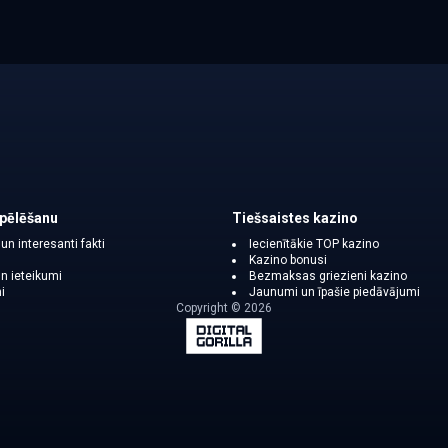
spēlēšanu
Tiešsaistes kazino
n interesanti fakti
Iecienītākie TOP kazino
Kazino bonusi
n ieteikumi
Bezmaksas griezieni kazino
i
Jaunumi un īpašie piedāvājumi
Copyright © 2026