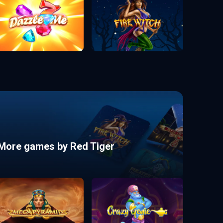
More games by Red Tiger