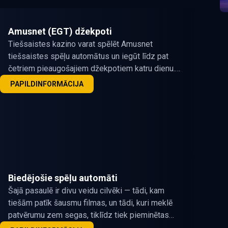
Amusnet (EGT) džekpoti
Tiešsaistes kazino varat spēlēt Amusnet
tiešsaistes spēļu automātus un iegūt līdz pat
četriem pieaugošajiem džekpotiem katru dienu.
Bet kā?
PAPILDINFORMĀCIJA
Biedējošie spēļu automāti
Šajā pasaulē ir divu veidu cilvēki — tādi, kam
tiešām patīk šausmu filmas, un tādi, kuri meklē
patvērumu zem segas, tiklīdz tiek pieminētas
šausmas. Protams, ir pat tādi ekstrēmi