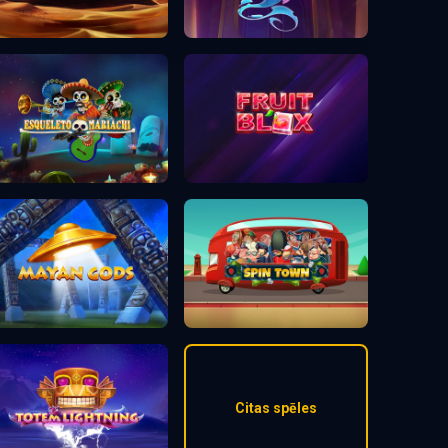
Citas spēles