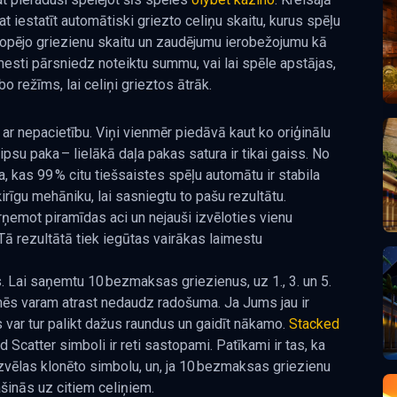
t iestatīt automātiski griezto celiņu skaitu, kurus spēļu
 kopējo griezienu skaitu un zaudējumu ierobežojumu kā
imesti pārsniedz noteiktu summu, vai lai spēle apstājas,
o režīms, lai celiņi grieztos ātrāk.
 ar nepacietību. Viņi vienmēr piedāvā kaut ko oriģinālu
čipsu paka – lielākā daļa pakas satura ir tikai gaiss. No
 kas 99 % citu tiešsaistes spēļu automātu ir stabila
irīgu mehāniku, lai sasniegtu to pašu rezultātu.
rņemot piramīdas aci un nejauši izvēloties vienu
 Tā rezultātā tiek iegūtas vairākas laimestu
. Lai saņemtu 10 bezmaksas griezienus, uz 1., 3. un 5.
t mēs varam atrast nedaudz radošuma. Ja Jums jau ir
 var tur palikt dažus raundus un gaidīt nākamo.
Stacked
 Scatter simboli ir reti sastopami. Patīkami ir tas, ka
ēlas klonēto simbolu, un, ja 10 bezmaksas griezienu
ašinās uz citiem celiņiem.