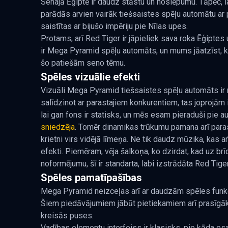
Senajā Ēģiptē ir daudz stāstu un noslēpumu. Tāpēc, la
parādās arvien vairāk
tiešsaistes spēļu automātu ar
saistītas ar bijušo impēriju pie Nīlas upes.
Protams, arī Red Tiger ir jāpieliek sava roka Ēģiptes
ir Mega Pyramid spēļu automāts, un mums jāatzīst, ka 
šo patiešām seno tēmu.
Spēles vizuālie efekti
Vizuāli Mega Pyramid tiešsaistes spēļu automāts ir 
salīdzinot ar parastajiem konkurentiem, tas joprojām 
lai gan fons ir statisks, un mēs esam pieraduši pie 
sniedzēja
. Tomēr dinamikas trūkumu pamana arī paras
krietni virs vidējā līmeņa. Ne tik daudz mūzika, kas ar
efekti. Piemēram, vēja šalkoņa, ko dzirdat, kad uz brī
noformējumu, šī ir standarta, labi izstrādāta Red Tige
Spēles pamatīpašības
Mega Pyramid neizceļas arī ar daudzām spēles funkcijā
Šiem piedāvājumiem jābūt pietiekamiem arī prasīgāki
kreisās puses.
Vadības elementu interfeiss ir klasisks, pie kāda es