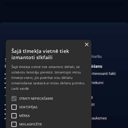
×
Šajā tīmekļa vietnē tiek
izmantoti sīkfaili
Brīdinam, ka azartspēles var izraisīt atkarību.
CasinoSearch
Blogs ar spēlēšanu
Šajā tīmekļa vietnē tiek izmantoti sīkfaili, lai
uzlabotu lietotāju pieredzi. Izmantojot mūsu
Informācija par mums
Jaunumi un interesanti fakti
tīmekļa vietni, jūs piekrītat visu sīkfailu
Atbildīga spēlēšana
Ko spēlēt
Konfidencialitātes politika
izmantošanai saskaņā ar mūsu sīkfailu politiku.
Padomi un ieteikumi
Atruna
Noteikumi
Lasīt vairāk
Tiešsaistes kazino
Kazino spēles
STRIKTI NEPIECIEŠAMIE
Iecienītākie TOP kazino
Spēļu automāti
VEIKTSPĒJAS
Kazino bonusi
Rulete
Bezmaksas griezieni kazino
Pokers
MĒRĶA
Jaunumi un īpašie piedāvājumi
Kā spēlēt, atsauksmes
Copyright © 2026
NEKLASIFICĒTIE