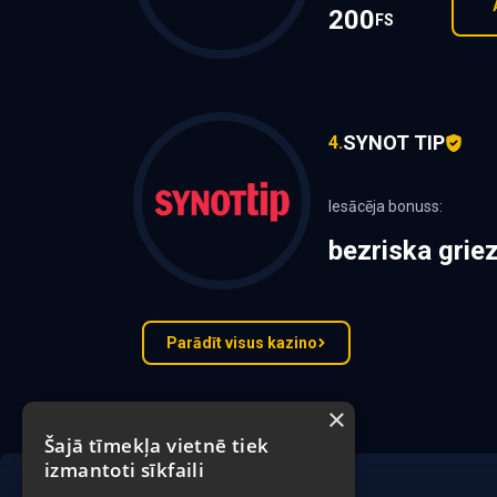
200
FS
SYNOT TIP
4.
Iesācēja bonuss:
bezriska griez
Parādīt visus kazino
×
Šajā tīmekļa vietnē tiek
izmantoti sīkfaili