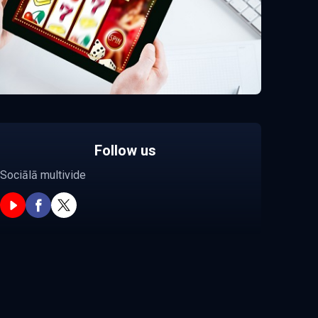
Follow us
Sociālā multivide