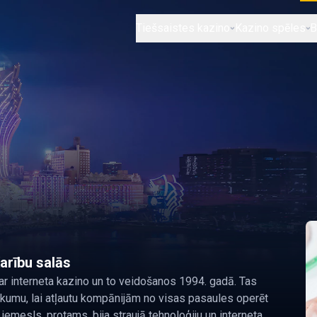
Tiešsaistes kazino
Kazino spēles
B
arību salās
a ar interneta kazino un to veidošanos 1994. gadā. Tas
likumu, lai atļautu kompānijām no visas pasaules operēt
iemesls, protams, bija straujā tehnoloģiju un interneta