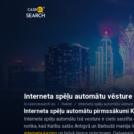
Interneta spēļu automātu vēsture
lv.casinosearch.eu
Raksti
Interneta spēļu automātu vēsture
Interneta spēļu automātu pirmssākumi K
Interneta spēļu automātu īsā vesture ir cieši saistīt
notika, kad Karību salās Antigvā un Barbudā mainīja 
interneta kazino
un brīvā tirgus principiem. Galvenais 