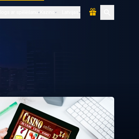
logs ar spēlēšanu
Kazino
Latvijas