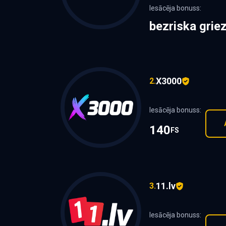
Iesācēja bonuss:
bezriska griez
X3000
2.
Iesācēja bonuss:
140
FS
11.lv
3.
Iesācēja bonuss: