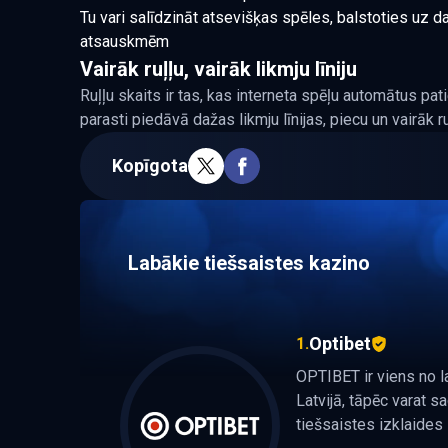
Tu vari salīdzināt atsevišķas spēles, balstoties uz d
atsauskmēm
Vairāk ruļļu, vairāk likmju līniju
Ruļļu skaits ir tas, kas interneta spēļu automātus pat
parasti piedāvā dažas likmju līnijas, piecu un vairāk 
Kopīgota
Labākie tiešsaistes kazino
Optibet
1.
OPTIBET ir viens no l
Latvijā, tāpēc varat 
tiešsaistes izklaides 