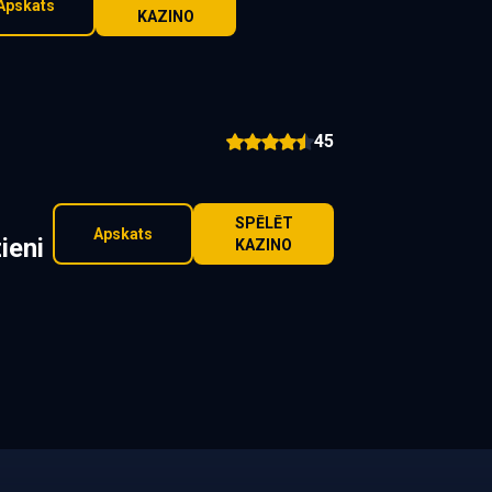
Apskats
KAZINO
45
SPĒLĒT
Apskats
ieni
KAZINO